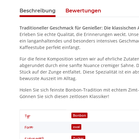
Beschreibung
Bewertungen
Traditioneller Geschmack für Genießer: Die klassischen
Erleben Sie echte Qualität, die Erinnerungen weckt. Un
ein langanhaltendes und besonders intensives Geschmack
Kaffeestube perfekt einfängt.
Für die feine Komposition setzen wir auf ehrliche Zutaten
abgerundet durch eine sanfte Nuance cremiger Sahne. Di
Stück auf der Zunge entfaltet. Diese Spezialität ist ein 
bewusste Auszeit im Alltag.
Holen Sie sich feinste Bonbon-Tradition mit echtem Zimt
Gönnen Sie sich diesen zeitlosen Klassiker!
Produkteigenschaft
Wert
Bonbon
Typ:
oval
Form:
Zucker