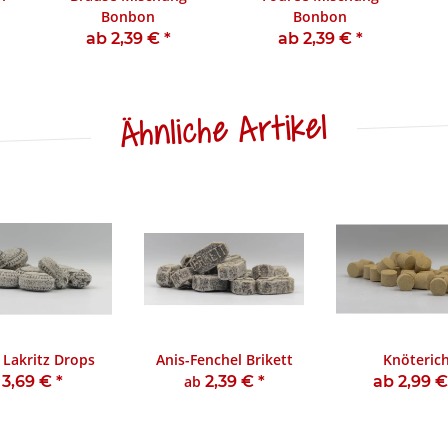
Bonbon
Bonbon
ab 2,39 €
*
ab 2,39 €
*
Ähnliche Artikel
 Lakritz Drops
Anis-Fenchel Brikett
Knöteric
3,69 €
*
ab
2,39 €
*
ab 2,99 