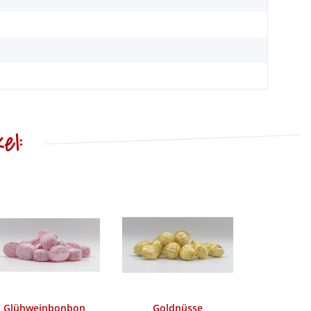
el:
Glühweinbonbon
Goldnüsse