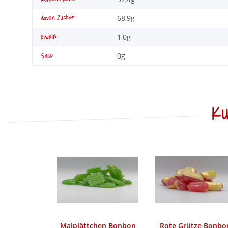
68,9g
davon Zucker:
1,0g
Eiweiß:
0g
Salz:
Ku
Maiplättchen Bonbon
Rote Grütze Bonbo