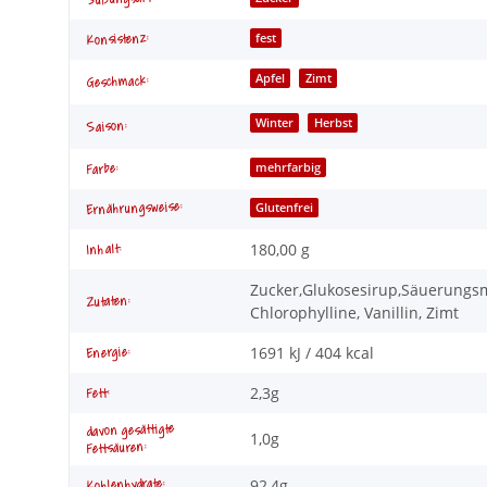
Süßungsart:
fest
Konsistenz:
Apfel
Zimt
Geschmack:
Winter
Herbst
Saison:
mehrfarbig
Farbe:
Ernährungsweise:
Glutenfrei
180,00 g
Inhalt:
Zucker,Glukosesirup,Säuerungsm
Zutaten:
Chlorophylline, Vanillin, Zimt
1691 kJ / 404 kcal
Energie:
2,3g
Fett:
davon gesättigte
1,0g
Fettsäuren:
92,4g
Kohlenhydrate: