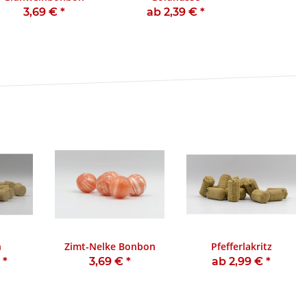
3,69 €
*
ab 2,39 €
*
h
Zimt-Nelke Bonbon
Pfefferlakritz
€
*
3,69 €
*
ab 2,99 €
*