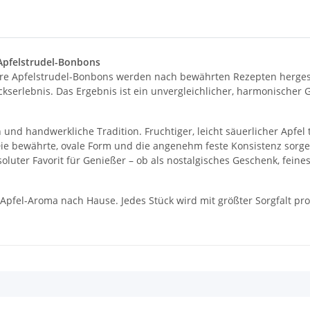
 Apfelstrudel-Bonbons
sere Apfelstrudel-Bonbons werden nach bewährten Rezepten hergest
serlebnis. Das Ergebnis ist ein unvergleichlicher, harmonischer
 und handwerkliche Tradition. Fruchtiger, leicht säuerlicher Apfel 
e bewährte, ovale Form und die angenehm feste Konsistenz sorgen
absoluter Favorit für Genießer – ob als nostalgisches Geschenk, fein
-Apfel-Aroma nach Hause. Jedes Stück wird mit größter Sorgfalt pr