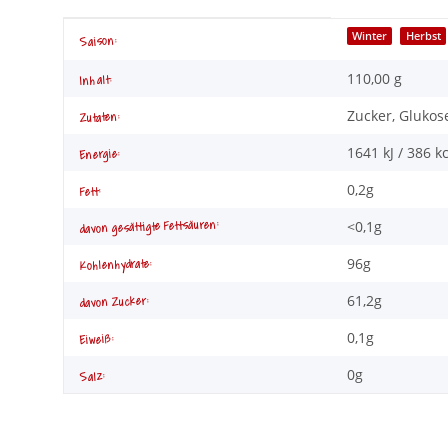
Produkteigenschaft
Wert
Winter
Herbst
Saison:
110,00 g
Inhalt:
Zucker, Glukose
Zutaten:
1641 kJ / 386 k
Energie:
0,2g
Fett:
<0,1g
davon gesättigte Fettsäuren:
96g
Kohlenhydrate:
61,2g
davon Zucker:
0,1g
Eiweiß:
0g
Salz: