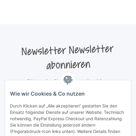
Newsletter Newsletter
abonnieren
Bitte senden Sie mir entsprechend Ihrer
Datenschutzerklärung
regelmäßig und jederzeit widerruflich
Wie wir Cookies & Co nutzen
Informationen zu Ihrem Produktsortiment per E-Mail zu.
Durch Klicken auf „Alle akzeptieren“ gestatten Sie den
Newsletter abonnieren
Einsatz folgender Dienste auf unserer Website: Technisch
Newsletter Newsletter abonnieren
notwendig, PayPal Express Checkout und Ratenzahlung.
Sie können die Einstellung jederzeit ändern
Informationen
(Fingerabdruck-Icon links unten). Weitere Details finden