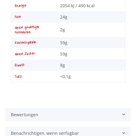
2054 kJ / 490 kcal
Energie:
24g
Fett:
davon gesättigte
2g
Fettsäuren:
59g
Kohlenhydrate:
59g
davon Zucker:
8g
Eiweiß:
<0,1g
Salz:
Bewertungen
Benachrichtigen, wenn verfügbar