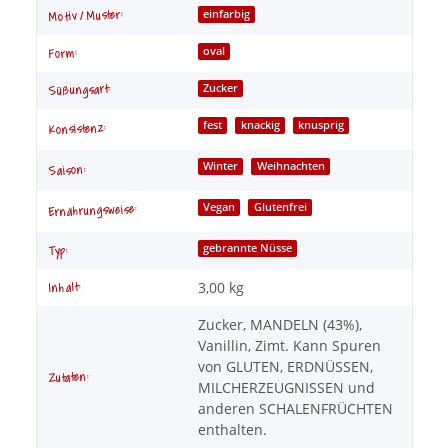
Motiv / Muster:
einfarbig
oval
Form:
Zucker
Süßungsart:
fest
knackig
knusprig
Konsistenz:
Winter
Weihnachten
Saison:
Vegan
Glutenfrei
Ernährungsweise:
gebrannte Nüsse
Typ:
3,00 kg
Inhalt:
Zucker, MANDELN (43%),
Vanillin, Zimt. Kann Spuren
von GLUTEN, ERDNÜSSEN,
Zutaten:
MILCHERZEUGNISSEN und
anderen SCHALENFRÜCHTEN
enthalten.