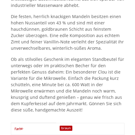
industrieller Massenware abhebt.
Die festen, herrlich knackigen Mandeln besitzen einen
hohen Nussanteil von 43 % und sind mit einer
hauchdünnen, goldbraunen Schicht aus feinstem
Zucker überzogen. Eine edle Komposition aus echtem
Zimt und feiner Vanillin-Note verleiht der Spezialität ihr
unverwechselbares, winterlich-süßes Aroma.
Ob als stilvolles Geschenk im eleganten Standbeutel für
unterwegs oder im praktischen Becher für den
perfekten Genuss daheim: Ein besonderer Clou ist die
Variante für die Mikrowelle. Einfach die Packung kurz
schütteln, eine Minute bei ca. 600 Watt in der
Mikrowelle erwärmen und die Mandeln noch warm,
knusprig und duftend genießen – genau wie frisch aus
dem Kupferkessel auf dem Jahrmarkt. Gönnen Sie sich
diese süße, handgemachte Auszeit!
Produkteigenschaft
Wert
braun
Farbe: