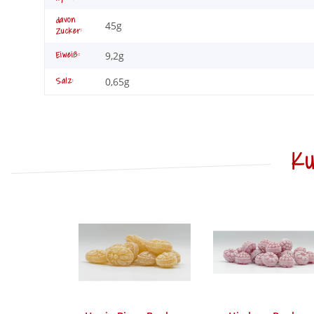
davon
45g
Zucker:
9,2g
Eiweiß:
0,65g
Salz:
Ku