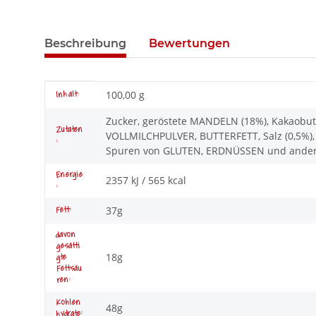
Beschreibung
Bewertungen
Produkteigenschaft
Wert
100,00 g
Inhalt:
Zucker, geröstete MANDELN (18%), Kakaobutt
Zutaten
VOLLMILCHPULVER, BUTTERFETT, Salz (0,5%), 
:
Spuren von GLUTEN, ERDNÜSSEN und ande
Energie
2357 kJ / 565 kcal
:
37g
Fett:
davon
gesätti
18g
gte
Fettsäu
ren:
Kohlen
48g
hydrate: