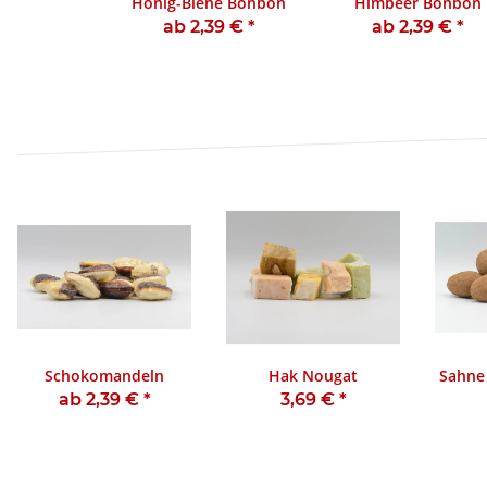
Honig-Biene Bonbon
Himbeer Bonbon
ab 2,39 €
*
ab 2,39 €
*
Schokomandeln
Hak Nougat
Sahne
ab 2,39 €
*
3,69 €
*