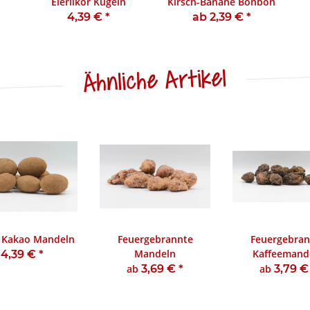
Eierlikör Kugeln
Kirsch-Banane Bonbon
4,39 €
*
ab 2,39 €
*
Ähnliche Artikel
 Kakao Mandeln
Feuergebrannte
Feuergebran
Mandeln
Kaffeemand
4,39 €
*
ab
3,69 €
*
ab
3,79 