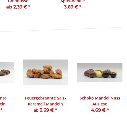
Goldnüsse
Apfel-Vanille
ab 2,39 €
*
3,69 €
*
nte
Feuergebrannte Salz-
Schoko Mandel Nuss
eln
Karamell Mandeln
Auslese
€
*
ab
3,69 €
*
4,69 €
*