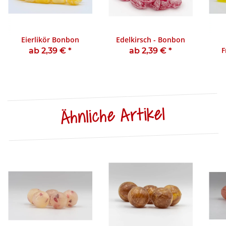
Eierlikör Bonbon
Edelkirsch - Bonbon
F
ab 2,39 €
*
ab 2,39 €
*
Ähnliche Artikel