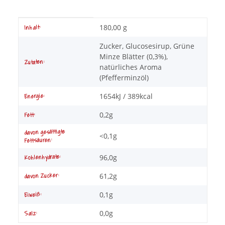
Produkteigenschaft
Wert
180,00 g
Inhalt:
Zucker, Glucosesirup, Grüne
Minze Blätter (0,3%),
Zutaten:
natürliches Aroma
(Pfefferminzöl)
1654kJ / 389kcal
Energie:
0,2g
Fett:
davon gesättigte
<0,1g
Fettsäuren:
96,0g
Kohlenhydrate:
61,2g
davon Zucker:
0,1g
Eiweiß:
0,0g
Salz: