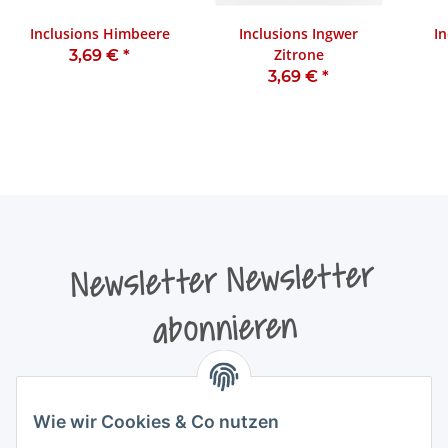
Inclusions Himbeere
Inclusions Ingwer
I
Zitrone
3,69 €
*
3,69 €
*
Newsletter Newsletter
abonnieren
Bitte senden Sie mir entsprechend Ihrer
Datenschutzerklärung
regelmäßig und jederzeit widerruflich
Wie wir Cookies & Co nutzen
Informationen zu Ihrem Produktsortiment per E-Mail zu.