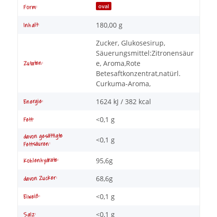
oval
Form:
180,00 g
Inhalt:
Zucker, Glukosesirup,
Säuerungsmittel:Zitronensäur
e, Aroma,Rote
Zutaten:
Betesaftkonzentrat,natürl.
Curkuma-Aroma,
1624 kJ / 382 kcal
Energie:
<0,1 g
Fett:
davon gesättigte
<0,1 g
Fettsäuren:
95,6g
Kohlenhydrate:
68,6g
davon Zucker:
<0,1 g
Eiweiß:
<0,1 g
Salz: