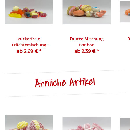
zuckerfreie
Fourée Mischung
B
Früchtemischung
Bonbon
Bonbon
ab 2,69 €
*
ab 2,39 €
*
Ähnliche Artikel