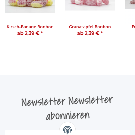
Kirsch-Banane Bonbon
Granatapfel Bonbon
F
ab 2,39 €
*
ab 2,39 €
*
Newsletter Newsletter
abonnieren
Bitte senden Sie mir entsprechend Ihrer