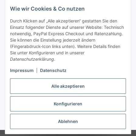
Datenschutzerklärung
regelmäßig und jederzeit widerruflich
Wie wir Cookies & Co nutzen
Informationen zu Ihrem Produktsortiment per E-Mail zu.
Durch Klicken auf „Alle akzeptieren“ gestatten Sie den
Newsletter abonnieren
Einsatz folgender Dienste auf unserer Website: Technisch
Newsletter Newsletter abonnieren
notwendig, PayPal Express Checkout und Ratenzahlung.
Sie können die Einstellung jederzeit ändern
Informationen
(Fingerabdruck-Icon links unten). Weitere Details finden
Sie unter
Konfigurieren
und in unserer
Datenschutzerklärung
.
Gesetzliche Informationen
Impressum
|
Datenschutz
Alle akzeptieren
Vertrag widerrufen
Konfigurieren
Ablehnen
* Alle Preise inkl. gesetzlicher USt., zzgl.
Versand