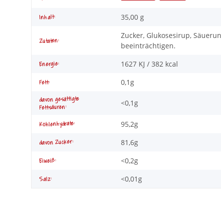
35,00 g
Inhalt:
Zucker, Glukosesirup, Säuerun
Zutaten:
beeinträchtigen.
1627 KJ / 382 kcal
Energie:
0,1g
Fett:
davon gesättigte
<0,1g
Fettsäuren:
95,2g
Kohlenhydrate:
81,6g
davon Zucker:
<0,2g
Eiweiß:
<0,01g
Salz: