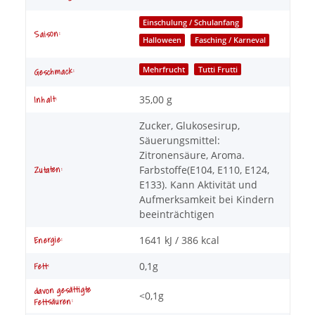
Einschulung / Schulanfang
Saison:
Halloween
Fasching / Karneval
Mehrfrucht
Tutti Frutti
Geschmack:
35,00 g
Inhalt:
Zucker, Glukosesirup,
Säuerungsmittel:
Zitronensäure, Aroma.
Farbstoffe(E104, E110, E124,
Zutaten:
E133). Kann Aktivität und
Aufmerksamkeit bei Kindern
beeinträchtigen
1641 kJ / 386 kcal
Energie:
0,1g
Fett:
davon gesättigte
<0,1g
Fettsäuren: