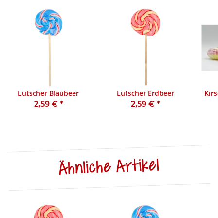
Lutscher Blaubeer
Lutscher Erdbeer
Kir
2,59 €
*
2,59 €
*
Ähnliche Artikel