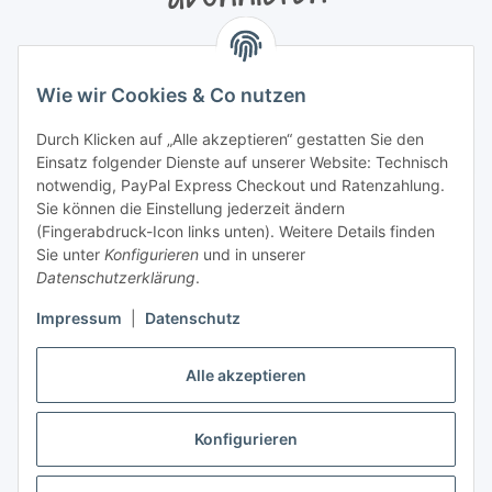
Bitte senden Sie mir entsprechend Ihrer
Datenschutzerklärung
regelmäßig und jederzeit widerruflich
Wie wir Cookies & Co nutzen
Informationen zu Ihrem Produktsortiment per E-Mail zu.
Durch Klicken auf „Alle akzeptieren“ gestatten Sie den
Newsletter abonnieren
Einsatz folgender Dienste auf unserer Website: Technisch
Newsletter Newsletter abonnieren
notwendig, PayPal Express Checkout und Ratenzahlung.
Sie können die Einstellung jederzeit ändern
Informationen
(Fingerabdruck-Icon links unten). Weitere Details finden
Sie unter
Konfigurieren
und in unserer
Datenschutzerklärung
.
Gesetzliche Informationen
Impressum
|
Datenschutz
Alle akzeptieren
Vertrag widerrufen
Konfigurieren