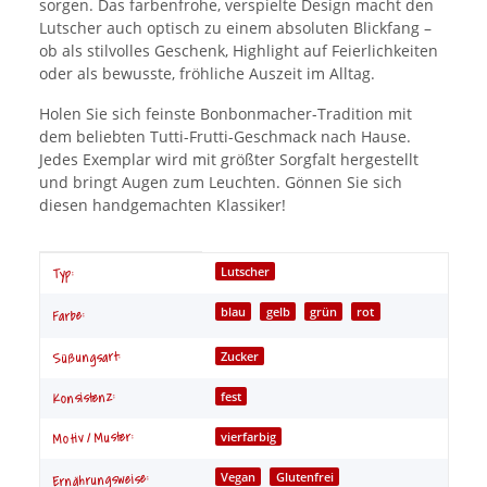
sorgen. Das farbenfrohe, verspielte Design macht den
Lutscher auch optisch zu einem absoluten Blickfang –
ob als stilvolles Geschenk, Highlight auf Feierlichkeiten
oder als bewusste, fröhliche Auszeit im Alltag.
Holen Sie sich feinste Bonbonmacher-Tradition mit
dem beliebten Tutti-Frutti-Geschmack nach Hause.
Jedes Exemplar wird mit größter Sorgfalt hergestellt
und bringt Augen zum Leuchten. Gönnen Sie sich
diesen handgemachten Klassiker!
Produkteigenschaft
Wert
Lutscher
Typ:
blau
gelb
grün
rot
Farbe:
Zucker
Süßungsart:
fest
Konsistenz:
Motiv / Muster:
vierfarbig
Vegan
Glutenfrei
Ernährungsweise: