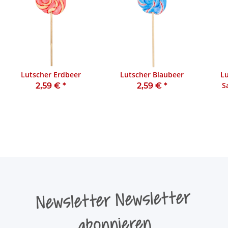
Lutscher Erdbeer
Lutscher Blaubeer
Lu
S
2,59 €
*
2,59 €
*
Newsletter Newsletter
abonnieren