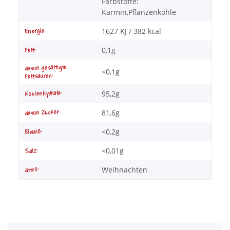
Farbstoffe:
Karmin,Pflanzenkohle
1627 KJ / 382 kcal
Energie:
0,1g
Fett:
davon gesättigte
<0,1g
Fettsäuren:
95,2g
Kohlenhydrate:
81,6g
davon Zucker:
<0,2g
Eiweiß:
<0,01g
Salz:
Weihnachten
attr11: