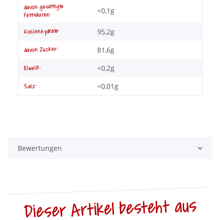
davon gesättigte
<0,1g
Fettsäuren:
95,2g
Kohlenhydrate:
81,6g
davon Zucker:
<0,2g
Eiweiß:
<0,01g
Salz:
Bewertungen
Dieser Artikel besteht aus