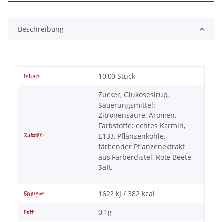
Beschreibung
Produkteigenschaft
Wert
10,00 Stück
Inhalt:
Zucker, Glukosesirup,
Säuerungsmittel:
Zitronensäure, Aromen,
Farbstoffe: echtes Karmin,
Zutaten:
E133, Pflanzenkohle,
färbender Pflanzenextrakt
aus Färberdistel, Rote Beete
Saft.
1622 kJ / 382 kcal
Energie:
0,1g
Fett: