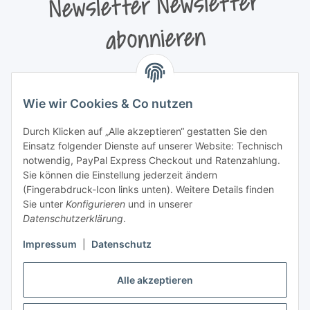
Newsletter Newsletter
abonnieren
Bitte senden Sie mir entsprechend Ihrer
Datenschutzerklärung
regelmäßig und jederzeit widerruflich
Wie wir Cookies & Co nutzen
Informationen zu Ihrem Produktsortiment per E-Mail zu.
Durch Klicken auf „Alle akzeptieren“ gestatten Sie den
Newsletter abonnieren
Einsatz folgender Dienste auf unserer Website: Technisch
Newsletter Newsletter abonnieren
notwendig, PayPal Express Checkout und Ratenzahlung.
Sie können die Einstellung jederzeit ändern
Informationen
(Fingerabdruck-Icon links unten). Weitere Details finden
Sie unter
Konfigurieren
und in unserer
Datenschutzerklärung
.
Gesetzliche Informationen
Impressum
|
Datenschutz
Alle akzeptieren
Vertrag widerrufen