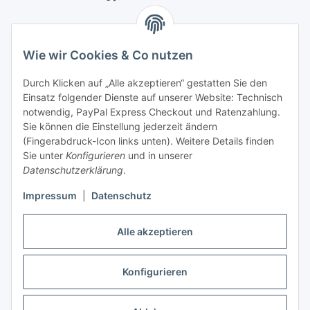
Bitte senden Sie mir entsprechend Ihrer
Datenschutzerklärung
regelmäßig und jederzeit widerruflich
Wie wir Cookies & Co nutzen
Informationen zu Ihrem Produktsortiment per E-Mail zu.
Durch Klicken auf „Alle akzeptieren“ gestatten Sie den
Newsletter abonnieren
Einsatz folgender Dienste auf unserer Website: Technisch
Newsletter Newsletter abonnieren
notwendig, PayPal Express Checkout und Ratenzahlung.
Sie können die Einstellung jederzeit ändern
Informationen
(Fingerabdruck-Icon links unten). Weitere Details finden
Sie unter
Konfigurieren
und in unserer
Datenschutzerklärung
.
Gesetzliche Informationen
Impressum
|
Datenschutz
Alle akzeptieren
Vertrag widerrufen
Konfigurieren