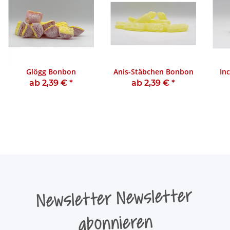
Glögg Bonbon
Anis-Stäbchen Bonbon
In
ab 2,39 €
*
ab 2,39 €
*
Newsletter Newsletter
abonnieren