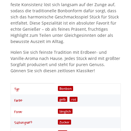
feste Konsistenz löst sich langsam auf der Zunge auf,
sodass die traditionelle Bonbonform dafür sorgt, dass
sich das harmonische Geschmacksspiel Stück für Stück
entfaltet. Diese Spezialität ist ein absoluter Favorit für
echte Genießer – ob als feines Präsent, fruchtiges
Highlight zum Teilen unter Gleichgesinnten oder als
bewusste Auszeit im Alltag.
Holen Sie sich feinste Tradition mit Erdbeer- und
Vanille-Aroma nach Hause. Jedes Stück wird mit größter
Sorgfalt produziert und steht für puren Genuss.
Gönnen Sie sich diesen zeitlosen Klassiker!
Produkteigenschaft
Wert
Bonbon
Typ:
gelb
rot
Farbe:
länglich
Form:
Zucker
Süßungsart: