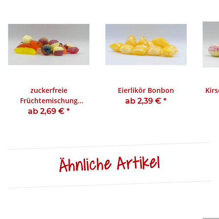
zuckerfreie
Eierlikör Bonbon
Kir
Früchtemischung
ab 2,39 €
*
Bonbon
ab 2,69 €
*
Ähnliche Artikel