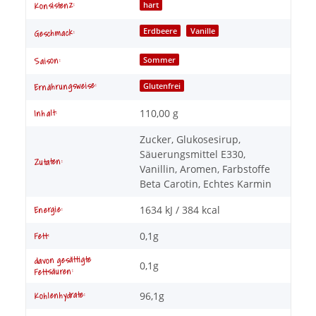
hart
Konsistenz:
Erdbeere
Vanille
Geschmack:
Sommer
Saison:
Ernährungsweise:
Glutenfrei
110,00 g
Inhalt:
Zucker, Glukosesirup,
Säuerungsmittel E330,
Zutaten:
Vanillin, Aromen, Farbstoffe
Beta Carotin, Echtes Karmin
1634 kJ / 384 kcal
Energie:
0,1g
Fett:
davon gesättigte
0,1g
Fettsäuren:
96,1g
Kohlenhydrate: