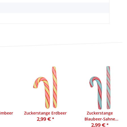
imbeer
Zuckerstange Erdbeer
Zuckerstange
Blaubeer-Sahne
2,99 €
*
Geschmack
2,99 €
*