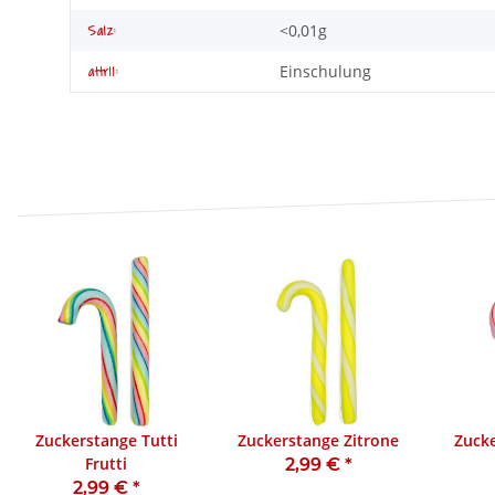
<0,01g
Salz:
Einschulung
attr11:
Zuckerstange Tutti
Zuckerstange Zitrone
Zucke
Frutti
2,99 €
*
2,99 €
*