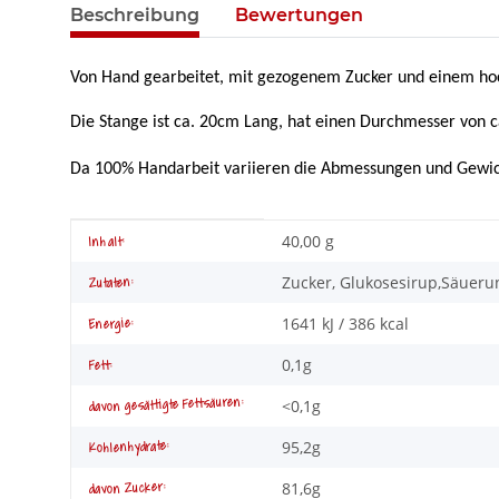
Beschreibung
Bewertungen
Von Hand gearbeitet, mit gezogenem Zucker und einem hoch
Die Stange ist ca. 20cm Lang, hat einen Durchmesser von 
Da 100% Handarbeit variieren die Abmessungen und Gewicht
Produkteigenschaft
Wert
40,00 g
Inhalt:
Zucker, Glukosesirup,Säuerun
Zutaten:
1641 kJ / 386 kcal
Energie:
0,1g
Fett:
davon gesättigte Fettsäuren:
<0,1g
95,2g
Kohlenhydrate:
81,6g
davon Zucker: