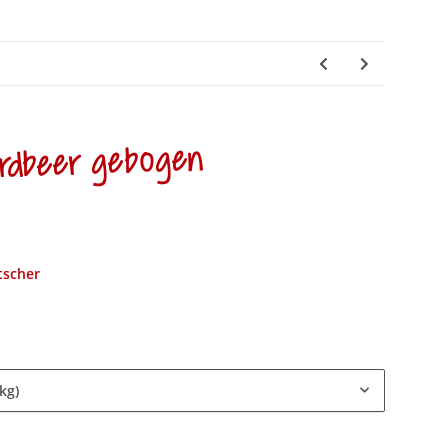
rdbeer gebogen
tscher
kg)