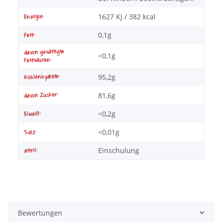
1627 KJ / 382 kcal
Energie:
0,1g
Fett:
davon gesättigte
<0,1g
Fettsäuren:
95,2g
Kohlenhydrate:
81,6g
davon Zucker:
<0,2g
Eiweiß:
<0,01g
Salz:
Einschulung
attr11:
Bewertungen