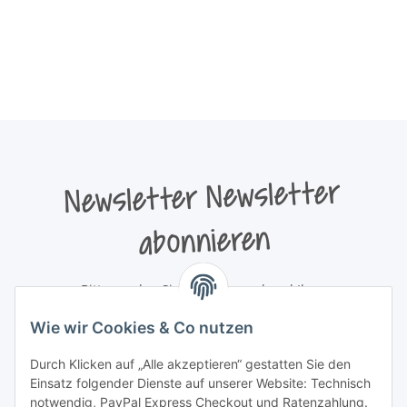
Newsletter Newsletter
abonnieren
Bitte senden Sie mir entsprechend Ihrer
Datenschutzerklärung
regelmäßig und jederzeit widerruflich
Wie wir Cookies & Co nutzen
Informationen zu Ihrem Produktsortiment per E-Mail zu.
Durch Klicken auf „Alle akzeptieren“ gestatten Sie den
Newsletter abonnieren
Einsatz folgender Dienste auf unserer Website: Technisch
Newsletter Newsletter abonnieren
notwendig, PayPal Express Checkout und Ratenzahlung.