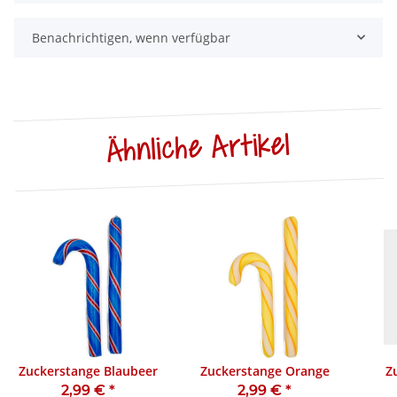
Benachrichtigen, wenn verfügbar
Ähnliche Artikel
Zuckerstange Blaubeer
Zuckerstange Orange
Z
2,99 €
*
2,99 €
*