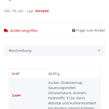
inkl. 7% USt. , zzgl.
Versand
Frage zum Artikel
Artikel vergriffen
Beschreibung
Produkteigenschaft
Wert
40,00 g
Inhalt:
Zucker, Glukosesirup,
Säuerungsmittel:
Zitronensäure, Aromen,
Zutaten:
Farbstoffe: E124. Kann
Aktivität und Aufmerksamkeit
bei Kindern beeinträchtigen.