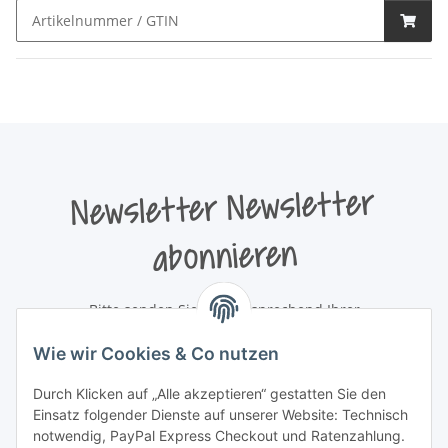
Newsletter Newsletter
abonnieren
Bitte senden Sie mir entsprechend Ihrer
Datenschutzerklärung
regelmäßig und jederzeit widerruflich
Informationen zu Ihrem Produktsortiment per E-Mail zu.
Wie wir Cookies & Co nutzen
Durch Klicken auf „Alle akzeptieren“ gestatten Sie den
Newsletter abonnieren
Einsatz folgender Dienste auf unserer Website: Technisch
Newsletter Newsletter abonnieren
notwendig, PayPal Express Checkout und Ratenzahlung.