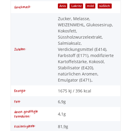
Anis
Lakritz
mild
süßlich
Geschmack:
Zucker, Melasse,
WEIZENMEHL, Glukosesirup,
Kokosfett,
Süssholzwurzelextrakt,
Salmiaksalz,
Verdickungsmittel (E414),
Zutaten:
Farbstoff (E171), modifizierte
Kartoffelstärke, Kokosöl,
Stabilisator (E420),
natürlichen Aromen,
Emulgator (E471),.
1675 kJ / 396 kcal
Energie:
6,9g
Fett:
davon gesättigte
4,1g
Fettsäuren:
81,9g
Kohlenhydrate: