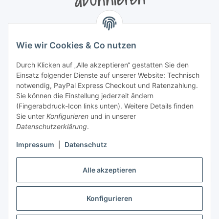
abonnieren
Bitte senden Sie mir entsprechend Ihrer
Datenschutzerklärung
regelmäßig und jederzeit widerruflich
Wie wir Cookies & Co nutzen
Informationen zu Ihrem Produktsortiment per E-Mail zu.
Durch Klicken auf „Alle akzeptieren“ gestatten Sie den
Newsletter abonnieren
Einsatz folgender Dienste auf unserer Website: Technisch
Newsletter Newsletter abonnieren
notwendig, PayPal Express Checkout und Ratenzahlung.
Sie können die Einstellung jederzeit ändern
Informationen
(Fingerabdruck-Icon links unten). Weitere Details finden
Sie unter
Konfigurieren
und in unserer
Datenschutzerklärung
.
Gesetzliche Informationen
Impressum
|
Datenschutz
Alle akzeptieren
Vertrag widerrufen
Konfigurieren