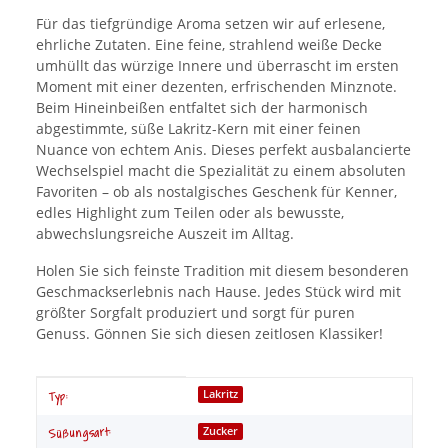
Für das tiefgründige Aroma setzen wir auf erlesene,
ehrliche Zutaten. Eine feine, strahlend weiße Decke
umhüllt das würzige Innere und überrascht im ersten
Moment mit einer dezenten, erfrischenden Minznote.
Beim Hineinbeißen entfaltet sich der harmonisch
abgestimmte, süße Lakritz-Kern mit einer feinen
Nuance von echtem Anis. Dieses perfekt ausbalancierte
Wechselspiel macht die Spezialität zu einem absoluten
Favoriten – ob als nostalgisches Geschenk für Kenner,
edles Highlight zum Teilen oder als bewusste,
abwechslungsreiche Auszeit im Alltag.
Holen Sie sich feinste Tradition mit diesem besonderen
Geschmackserlebnis nach Hause. Jedes Stück wird mit
größter Sorgfalt produziert und sorgt für puren
Genuss. Gönnen Sie sich diesen zeitlosen Klassiker!
Produkteigenschaft
Wert
Lakritz
Typ:
Zucker
Süßungsart: