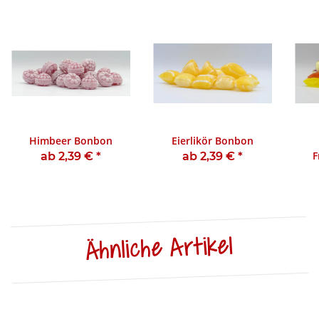
Himbeer Bonbon
Eierlikör Bonbon
F
ab 2,39 €
*
ab 2,39 €
*
Ähnliche Artikel