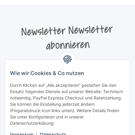
Newsletter Newsletter
abonnieren
Bitte senden Sie mir entsprechend Ihrer
Datenschutzerklärung
regelmäßig und jederzeit widerruflich
Wie wir Cookies & Co nutzen
Informationen zu Ihrem Produktsortiment per E-Mail zu.
Durch Klicken auf „Alle akzeptieren“ gestatten Sie den
Newsletter abonnieren
Einsatz folgender Dienste auf unserer Website: Technisch
Newsletter Newsletter abonnieren
notwendig, PayPal Express Checkout und Ratenzahlung.
Sie können die Einstellung jederzeit ändern
Informationen
(Fingerabdruck-Icon links unten). Weitere Details finden
Sie unter
Konfigurieren
und in unserer
Datenschutzerklärung
.
Gesetzliche Informationen
Impressum
|
Datenschutz