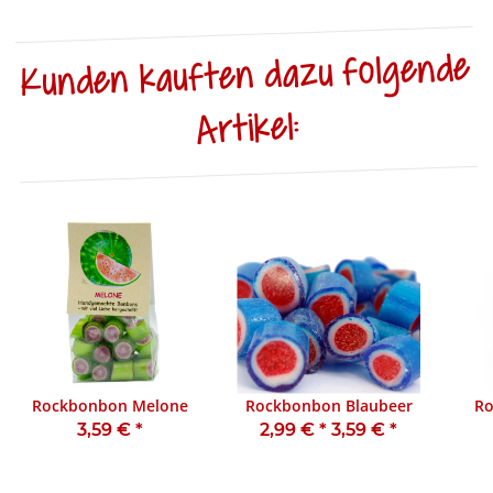
Kunden kauften dazu folgende
Artikel:
Rockbonbon Melone
Rockbonbon Blaubeer
Ro
3,59 €
*
2,99 €
*
3,59 €
*