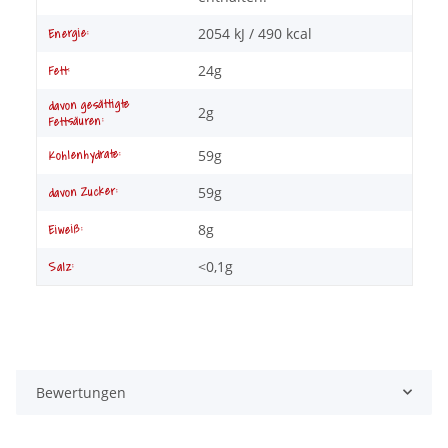
2054 kJ / 490 kcal
Energie:
24g
Fett:
davon gesättigte
2g
Fettsäuren:
59g
Kohlenhydrate:
59g
davon Zucker:
8g
Eiweiß:
<0,1g
Salz:
Bewertungen