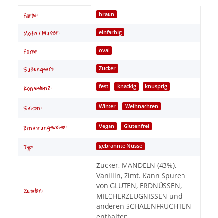
Produkteigenschaft
Wert
braun
Farbe:
Motiv / Muster:
einfarbig
oval
Form:
Zucker
Süßungsart:
fest
knackig
knusprig
Konsistenz:
Winter
Weihnachten
Saison:
Vegan
Glutenfrei
Ernährungsweise:
gebrannte Nüsse
Typ:
Zucker, MANDELN (43%),
Vanillin, Zimt. Kann Spuren
von GLUTEN, ERDNÜSSEN,
Zutaten:
MILCHERZEUGNISSEN und
anderen SCHALENFRÜCHTEN
enthalten.