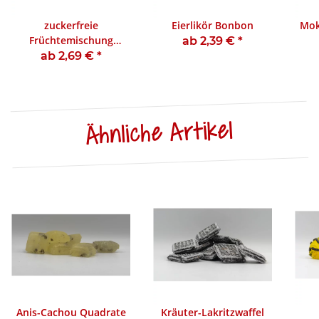
zuckerfreie
Eierlikör Bonbon
Mok
Früchtemischung
ab 2,39 €
*
Bonbon
ab 2,69 €
*
Ähnliche Artikel
Anis-Cachou Quadrate
Kräuter-Lakritzwaffel