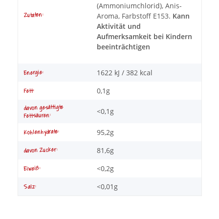
(Ammoniumchlorid), Anis-
Zutaten:
Aroma, Farbstoff E153.
Kann
Aktivität und
Aufmerksamkeit bei Kindern
beeinträchtigen
1622 kJ / 382 kcal
Energie:
0,1g
Fett:
davon gesättigte
<0,1g
Fettsäuren:
95,2g
Kohlenhydrate:
81,6g
davon Zucker:
<0,2g
Eiweiß:
<0,01g
Salz: