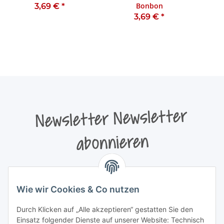
Bonbon
3,69 €
*
3,69 €
*
Newsletter Newsletter
abonnieren
Bitte senden Sie mir entsprechend Ihrer
Datenschutzerklärung
regelmäßig und jederzeit widerruflich
Wie wir Cookies & Co nutzen
Informationen zu Ihrem Produktsortiment per E-Mail zu.
Durch Klicken auf „Alle akzeptieren“ gestatten Sie den
Newsletter abonnieren
Einsatz folgender Dienste auf unserer Website: Technisch