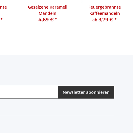
nte
Gesalzene Karamell
Feuergebrannte
Mandeln
Kaffeemandeln
€
*
4,69 €
*
ab
3,79 €
*
Newsletter abonnieren
eren