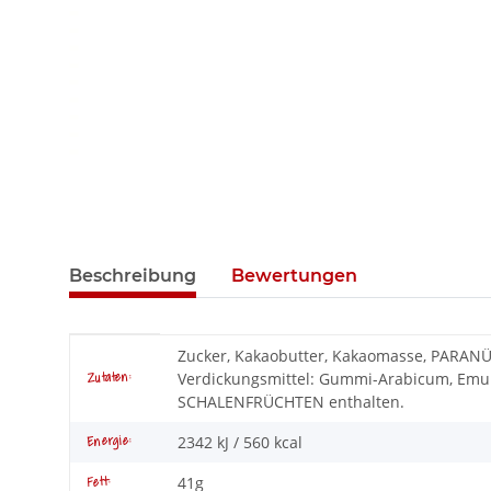
Beschreibung
Bewertungen
Produkteigenschaft
Wert
Zucker, Kakaobutter, Kakaomasse, PARAN
Verdickungsmittel: Gummi-Arabicum, Emul
Zutaten:
SCHALENFRÜCHTEN enthalten.
2342 kJ / 560 kcal
Energie:
41g
Fett: