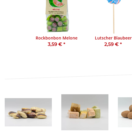
Rockbonbon Melone
Lutscher Blaubeer
3,59 €
*
2,59 €
*