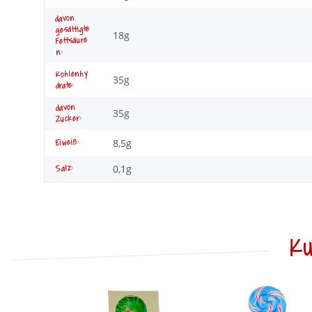
davon
gesättigte
18g
Fettsäure
n:
Kohlenhy
35g
drate:
davon
35g
Zucker:
8,5g
Eiweiß:
0,1g
Salz:
Ku