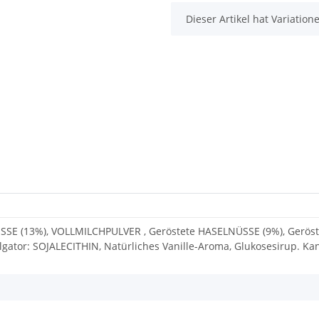
x
Dieser Artikel hat Variatio
ÜSSE (13%), VOLLMILCHPULVER , Geröstete HASELNÜSSE (9%), Ger
gator: SOJALECITHIN, Natürliches Vanille-Aroma, Glukosesirup.