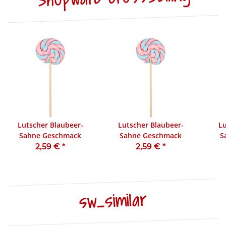
Lutscher Blaubeer-
Lutscher Blaubeer-
Lu
Sahne Geschmack
Sahne Geschmack
S
2,59 €
*
2,59 €
*
sw_similar