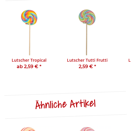
Lutscher Tropical
Lutscher Tutti Frutti
L
ab 2,59 €
*
2,59 €
*
Ähnliche Artikel