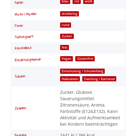
blau
rot
weiß
Farbe:
Motiv / Muster:
dreifarbig
rund
Form:
Zucker
Süßungsart:
fest
Konsistenz:
Vegan
Glutenfrei
Ernährungsweise:
Einschulung / Schulanfang
Saison:
Halloween
Fasching / Karneval
Zucker, Glukose,
Säuerungsmittel:
Zitronensäure, Aroma,
Zutaten:
Farbstoffe (E124,E132). Kann
Aktivität und Aufmerksamkeit
bei Kindern beeinträchtigen
1641 kJ / 386 kcal
Energie: