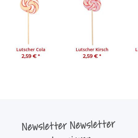
Lutscher Cola
Lutscher Kirsch
L
2,59 €
*
2,59 €
*
Newsletter Newsletter