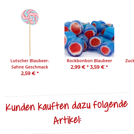
Lutscher Blaubeer-
Rockbonbon Blaubeer
Zuc
Sahne Geschmack
2,99 €
*
3,59 €
*
2,59 €
*
Kunden kauften dazu folgende
Artikel: