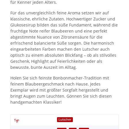
für Kenner jeden Alters.
Für das unvergleichlich feine Aroma setzen wir auf
klassische, ehrliche Zutaten. Hochwertiger Zucker und
Glukosesirup bilden das süße Fundament, während die
fruchtige Note reifer Blaubeeren und eine perfekt
abgestimmte Nuance von Zitronensäure für die
erfrischend balancierte Süße sorgen. Die harmonisch
eingearbeiteten Farben machen den Lutscher auch
optisch zu einem absoluten Blickfang – ob als stilvolles
Geschenk, Highlight auf Feierlichkeiten oder als
bewusste, bunte Auszeit im Alltag.
Holen Sie sich feinste Bonbonmacher-Tradition mit
feinem Blaubeergeschmack nach Hause. Jedes
Exemplar wird mit größter Sorgfalt hergestellt und
bringt Augen zum Leuchten. Gönnen Sie sich diesen
handgemachten Klassiker!
Produkteigenschaft
Wert
Lutscher
Typ: