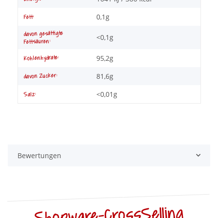
0,1g
Fett:
davon gesättigte
<0,1g
Fettsäuren:
95,2g
Kohlenhydrate:
81,6g
davon Zucker:
<0,01g
Salz:
Bewertungen
Shopware-CrossSelling