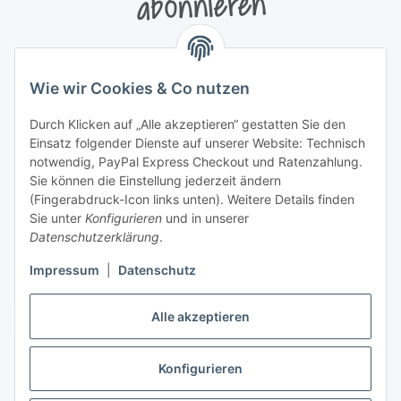
abonnieren
Bitte senden Sie mir entsprechend Ihrer
Datenschutzerklärung
regelmäßig und jederzeit widerruflich
Wie wir Cookies & Co nutzen
Informationen zu Ihrem Produktsortiment per E-Mail zu.
Durch Klicken auf „Alle akzeptieren“ gestatten Sie den
Newsletter abonnieren
Einsatz folgender Dienste auf unserer Website: Technisch
Newsletter Newsletter abonnieren
notwendig, PayPal Express Checkout und Ratenzahlung.
Sie können die Einstellung jederzeit ändern
Informationen
(Fingerabdruck-Icon links unten). Weitere Details finden
Sie unter
Konfigurieren
und in unserer
Datenschutzerklärung
.
Gesetzliche Informationen
Impressum
|
Datenschutz
Alle akzeptieren
Vertrag widerrufen
Konfigurieren