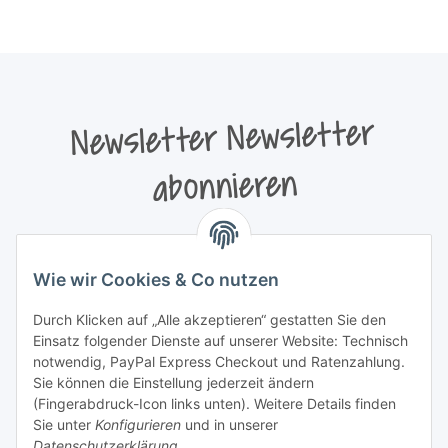
Newsletter Newsletter
abonnieren
Bitte senden Sie mir entsprechend Ihrer
Datenschutzerklärung
regelmäßig und jederzeit widerruflich
Wie wir Cookies & Co nutzen
Informationen zu Ihrem Produktsortiment per E-Mail zu.
Durch Klicken auf „Alle akzeptieren“ gestatten Sie den
Newsletter abonnieren
Einsatz folgender Dienste auf unserer Website: Technisch
Newsletter Newsletter abonnieren
notwendig, PayPal Express Checkout und Ratenzahlung.
Sie können die Einstellung jederzeit ändern
Informationen
(Fingerabdruck-Icon links unten). Weitere Details finden
Sie unter
Konfigurieren
und in unserer
Datenschutzerklärung
.