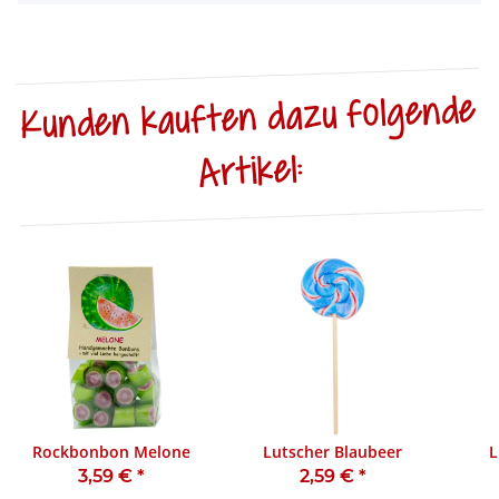
Kunden kauften dazu folgende
Artikel:
Rockbonbon Melone
Lutscher Blaubeer
L
3,59 €
*
2,59 €
*