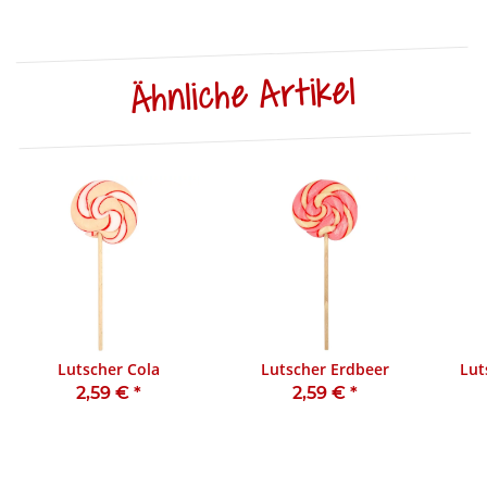
Ähnliche Artikel
Lutscher Cola
Lutscher Erdbeer
Lut
2,59 €
*
2,59 €
*