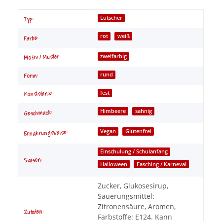
Produkteigenschaft
Wert
Lutscher
Typ:
rot
weiß
Farbe:
Motiv / Muster:
zweifarbig
rund
Form:
fest
Konsistenz:
Himbeere
sahnig
Geschmack:
Vegan
Glutenfrei
Ernährungsweise:
Einschulung / Schulanfang
Saison:
Halloween
Fasching / Karneval
Zucker, Glukosesirup,
Säuerungsmittel:
Zitronensäure, Aromen,
Zutaten:
Farbstoffe: E124. Kann