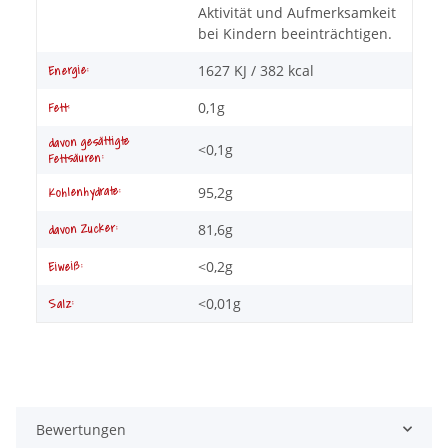
Aktivität und Aufmerksamkeit
bei Kindern beeinträchtigen.
1627 KJ / 382 kcal
Energie:
0,1g
Fett:
davon gesättigte
<0,1g
Fettsäuren:
95,2g
Kohlenhydrate:
81,6g
davon Zucker:
<0,2g
Eiweiß:
<0,01g
Salz:
Bewertungen