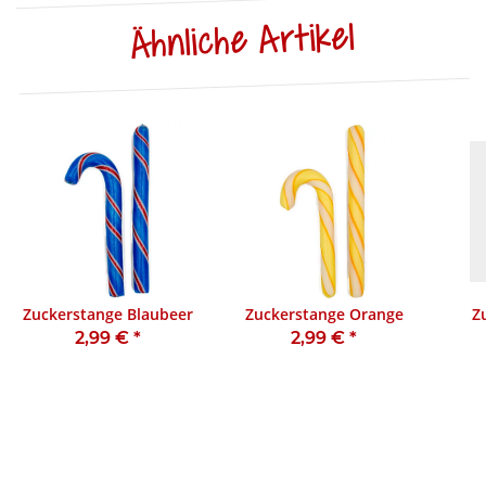
Ähnliche Artikel
Zuckerstange Blaubeer
Zuckerstange Orange
Z
2,99 €
*
2,99 €
*