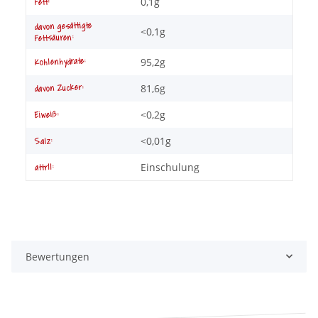
0,1g
Fett:
davon gesättigte
<0,1g
Fettsäuren:
95,2g
Kohlenhydrate:
81,6g
davon Zucker:
<0,2g
Eiweiß:
<0,01g
Salz:
Einschulung
attr11:
Bewertungen