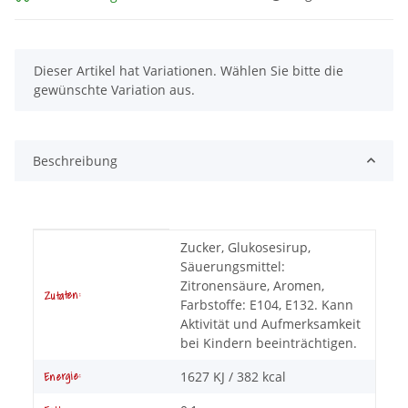
x
Dieser Artikel hat Variationen. Wählen Sie bitte die
gewünschte Variation aus.
Beschreibung
Produkteigenschaft
Wert
Zucker, Glukosesirup,
Säuerungsmittel:
Zitronensäure, Aromen,
Zutaten:
Farbstoffe: E104, E132. Kann
Aktivität und Aufmerksamkeit
bei Kindern beeinträchtigen.
1627 KJ / 382 kcal
Energie: