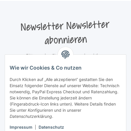
Newsletter Newsletter
abonnieren
Bitte senden Sie mir entsprechend Ihrer
Datenschutzerklärung
regelmäßig und jederzeit widerruflich
Wie wir Cookies & Co nutzen
Informationen zu Ihrem Produktsortiment per E-Mail zu.
Durch Klicken auf „Alle akzeptieren“ gestatten Sie den
Newsletter abonnieren
Einsatz folgender Dienste auf unserer Website: Technisch
Newsletter Newsletter abonnieren
notwendig, PayPal Express Checkout und Ratenzahlung.
Sie können die Einstellung jederzeit ändern
Informationen
(Fingerabdruck-Icon links unten). Weitere Details finden
Sie unter
Konfigurieren
und in unserer
Datenschutzerklärung
.
Gesetzliche Informationen
Impressum
|
Datenschutz