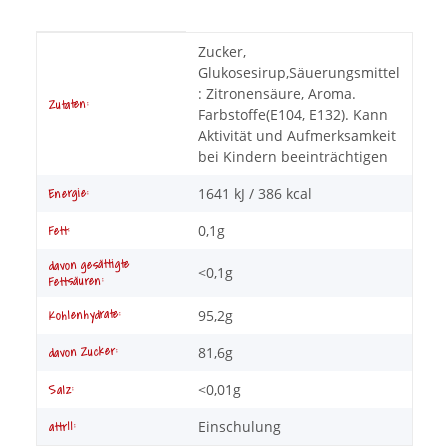
Produkteigenschaft
Wert
Zucker,
Glukosesirup,Säuerungsmittel
: Zitronensäure, Aroma.
Zutaten:
Farbstoffe(E104, E132). Kann
Aktivität und Aufmerksamkeit
bei Kindern beeinträchtigen
1641 kJ / 386 kcal
Energie:
0,1g
Fett:
davon gesättigte
<0,1g
Fettsäuren:
95,2g
Kohlenhydrate:
81,6g
davon Zucker:
<0,01g
Salz:
Einschulung
attr11: