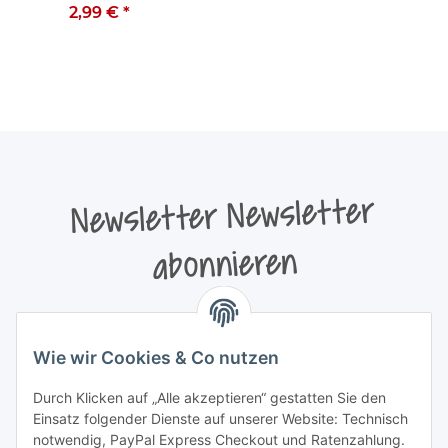
2,99 €
*
Newsletter Newsletter
abonnieren
Bitte senden Sie mir entsprechend Ihrer
Datenschutzerklärung
regelmäßig und jederzeit widerruflich
Wie wir Cookies & Co nutzen
Informationen zu Ihrem Produktsortiment per E-Mail zu.
Durch Klicken auf „Alle akzeptieren“ gestatten Sie den
Newsletter abonnieren
Einsatz folgender Dienste auf unserer Website: Technisch
Newsletter Newsletter abonnieren
notwendig, PayPal Express Checkout und Ratenzahlung.