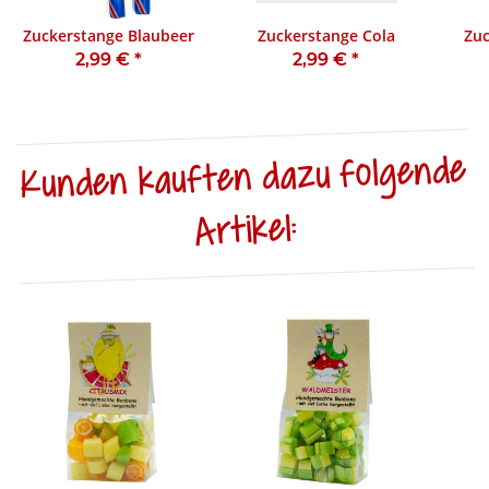
Zuckerstange Blaubeer
Zuckerstange Cola
Zuc
2,99 €
*
2,99 €
*
Kunden kauften dazu folgende
Artikel: