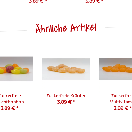
3,89 €
*
3,89 €
*
Ähnliche Artikel
Zuckerfreie
Zuckerfreie Kräuter
Zuckerfrei
uchtbonbon
Multivitam
3,89 €
*
3,89 €
*
3,89 €
*