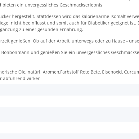
d bieten ein unvergessliches Geschmackserlebnis.
er hergestellt. Stattdessen wird das kalorienarme Isomalt verwen
piegel nicht beeinflusst und somit auch für Diabetiker geeignet ist
Ergänzung zu einer gesunden Ernährung.
zeit genießen. Ob auf der Arbeit, unterwegs oder zu Hause - uns
von Bonbonmann und genießen Sie ein unvergessliches Geschmackse
therische Öle, natürl. Aromen,Farbstoff Rote Bete, Eisenoxid, Curc
hr abführend wirken