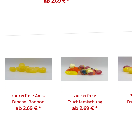
Bonbon
ab 2,69 €
*
zuckerfreie Anis-
zuckerfreie
Fenchel Bonbon
Früchtemischung
Fr
Bonbon
ab 2,69 €
*
ab 2,69 €
*