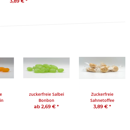
3,89 €
*
e
zuckerfreie Salbei
Zuckerfreie
in
Bonbon
Sahnetoffee
ab 2,69 €
*
3,89 €
*