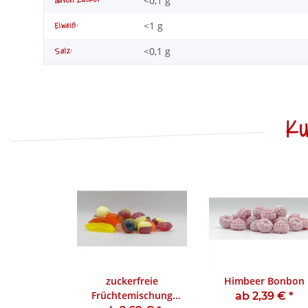
<0,1 g
davon Zucker:
<1 g
Eiweiß:
<0,1 g
Salz:
Ku
zuckerfreie
Himbeer Bonbon
Früchtemischung
ab 2,39 €
*