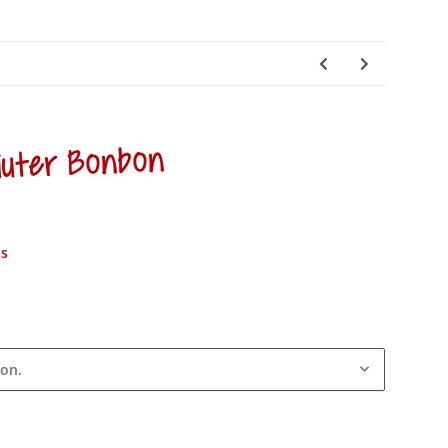
äuter Bonbon
ns
ion.