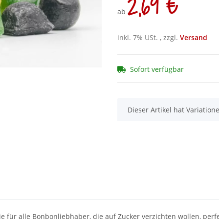
2,69 €
ab
inkl. 7% USt. , zzgl.
Versand
Sofort verfügbar
x
Dieser Artikel hat Variatio
für alle Bonbonliebhaber, die auf Zucker verzichten wollen, perfe