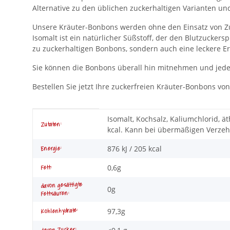
Alternative zu den üblichen zuckerhaltigen Varianten un
Unsere Kräuter-Bonbons werden ohne den Einsatz von Zuck
Isomalt ist ein natürlicher Süßstoff, der den Blutzuckers
zu zuckerhaltigen Bonbons, sondern auch eine leckere 
Sie können die Bonbons überall hin mitnehmen und jeder
Bestellen Sie jetzt Ihre zuckerfreien Kräuter-Bonbons 
Produkteigenschaft
Wert
Isomalt, Kochsalz, Kaliumchlorid, ä
Zutaten:
kcal. Kann bei übermäßigen Verze
876 kJ / 205 kcal
Energie:
0,6g
Fett:
davon gesättigte
0g
Fettsäuren:
97,3g
Kohlenhydrate: