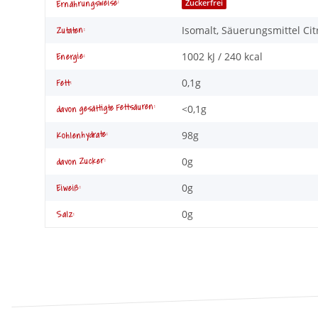
Produkteigenschaft
Wert
Ernährungsweise:
Zuckerfrei
Isomalt, Säuerungsmittel 
Zutaten:
1002 kJ / 240 kcal
Energie:
0,1g
Fett:
davon gesättigte Fettsäuren:
<0,1g
98g
Kohlenhydrate:
0g
davon Zucker:
0g
Eiweiß:
0g
Salz: