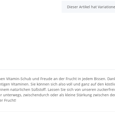
x
Dieser Artikel hat Variatio
en Vitamin-Schub und Freude an der Frucht in jedem Bissen. Dank 
igen Vitaminen. Sie können sich also voll und ganz auf den köst
einem natürlichen Süßstoff. Lassen Sie sich von unseren zuckerfr
ür unterwegs, zwischendurch oder als kleine Stärkung zwischen den
er Frucht!