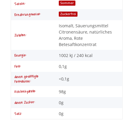
Produkteigenschaft
Wert
Sommer
Saison:
Ernährungsweise:
Zuckerfrei
Isomalt, Säuerungsmittel
Citronensäure, natürliches
Zutaten:
Aroma, Rote
Betesaftkonzentrat
1002 kJ / 240 kcal
Energie:
0,1g
Fett:
davon gesättigte
<0,1g
Fettsäuren:
98g
Kohlenhydrate:
0g
davon Zucker:
0g
Salz: