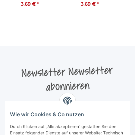
3,69 €
*
3,69 €
*
Newsletter Newsletter
abonnieren
Bitte senden Sie mir entsprechend Ihrer
Datenschutzerklärung
regelmäßig und jederzeit widerruflich
Wie wir Cookies & Co nutzen
Informationen zu Ihrem Produktsortiment per E-Mail zu.
Durch Klicken auf „Alle akzeptieren“ gestatten Sie den
Newsletter abonnieren
Einsatz folgender Dienste auf unserer Website: Technisch