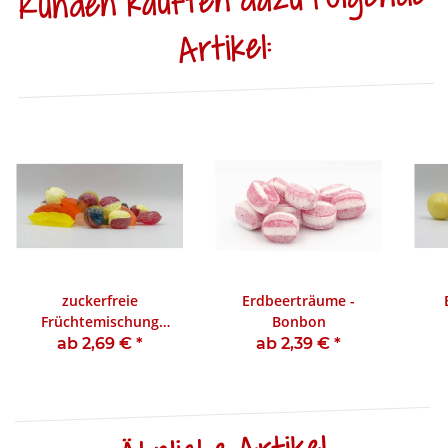
Kunden kauften dazu folgende
Artikel:
zuckerfreie
Erdbeerträume -
Früchtemischung
Bonbon
Bonbon
ab 2,69 €
*
ab 2,39 €
*