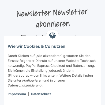
Newsletter Newsletter
abonnieren
Bitte senden Sie mir entsprechend Ihrer
Datenschutzerklärung
regelmäßig und jederzeit widerruflich
Wie wir Cookies & Co nutzen
Informationen zu Ihrem Produktsortiment per E-Mail zu.
Durch Klicken auf „Alle akzeptieren“ gestatten Sie den
Newsletter abonnieren
Einsatz folgender Dienste auf unserer Website: Technisch
Newsletter Newsletter abonnieren
notwendig, PayPal Express Checkout und Ratenzahlung.
Sie können die Einstellung jederzeit ändern
Informationen
(Fingerabdruck-Icon links unten). Weitere Details finden
Sie unter
Konfigurieren
und in unserer
Datenschutzerklärung
.
Gesetzliche Informationen
Impressum
|
Datenschutz