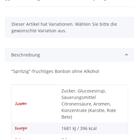
x
Dieser Artikel hat Variationen. Wählen Sie bitte die
gewünschte Variation aus.
Beschreibung
"Spritzig"-fruchtiges Bonbon ohne Alkohol
Produkteigenschaft
Wert
Zucker, Glucosesirup,
Säuerungsmittel
Citronensäure, Aromen,
Zutaten:
Konzentrate (Karotte, Rote
Bete)
1681 kJ / 396 kcal
Energie: