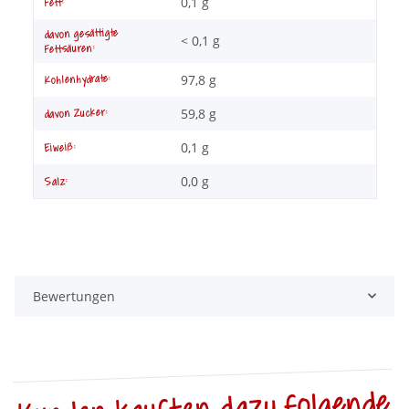
0,1 g
Fett:
davon gesättigte
< 0,1 g
Fettsäuren:
97,8 g
Kohlenhydrate:
59,8 g
davon Zucker:
0,1 g
Eiweiß:
0,0 g
Salz:
Bewertungen