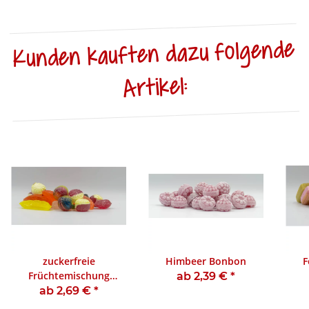
Kunden kauften dazu folgende
Artikel:
zuckerfreie
Himbeer Bonbon
F
Früchtemischung
ab 2,39 €
*
Bonbon
ab 2,69 €
*