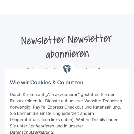
Newsletter Newsletter
abonnieren
Bitte senden Sie mir entsprechend Ihrer
Datenschutzerklärung
regelmäßig und jederzeit widerruflich
Wie wir Cookies & Co nutzen
Informationen zu Ihrem Produktsortiment per E-Mail zu.
Durch Klicken auf „Alle akzeptieren“ gestatten Sie den
Newsletter abonnieren
Einsatz folgender Dienste auf unserer Website: Technisch
Newsletter Newsletter abonnieren
notwendig, PayPal Express Checkout und Ratenzahlung.
Sie können die Einstellung jederzeit ändern
Informationen
(Fingerabdruck-Icon links unten). Weitere Details finden
Sie unter
Konfigurieren
und in unserer
Datenschutzerklärung
.