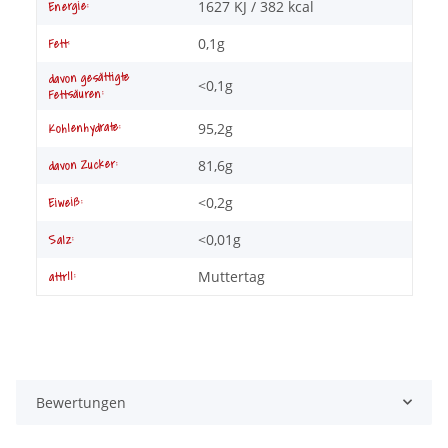
1627 KJ / 382 kcal
Energie:
0,1g
Fett:
davon gesättigte
<0,1g
Fettsäuren:
95,2g
Kohlenhydrate:
81,6g
davon Zucker:
<0,2g
Eiweiß:
<0,01g
Salz:
Muttertag
attr11:
Bewertungen