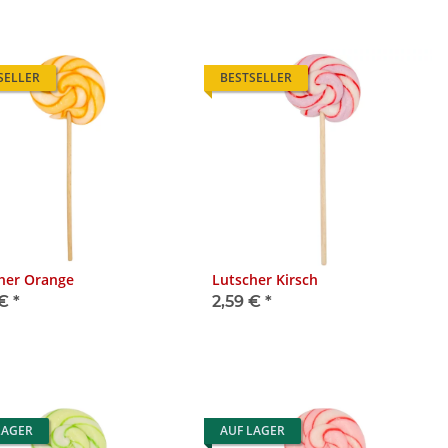
SELLER
BESTSELLER
her Orange
Lutscher Kirsch
 €
*
2,59 €
*
LAGER
AUF LAGER