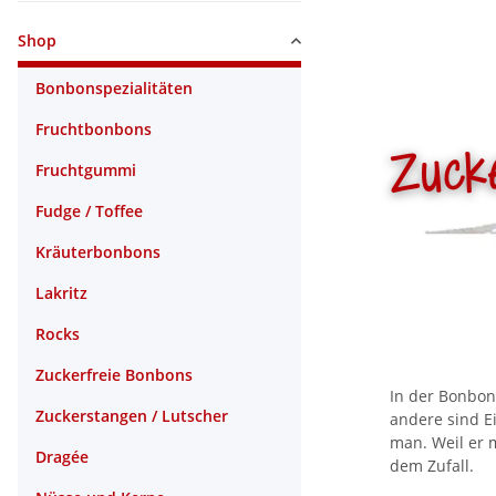
Shop
Bonbonspezialitäten
Fruchtbonbons
Zuck
Fruchtgummi
Fudge / Toffee
Kräuterbonbons
Lakritz
Rocks
Zuckerfreie Bonbons
In der Bonbon
Zuckerstangen / Lutscher
andere sind E
man. Weil er 
Dragée
dem Zufall.