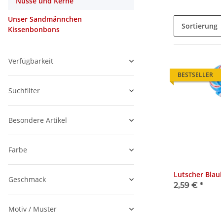
Nüsse und Kerne
Unser Sandmännchen
Sortierung
Kissenbonbons
Verfügbarkeit
BESTSELLER
Suchfilter
Besondere Artikel
Farbe
Lutscher Blau
Geschmack
2,59 €
*
Motiv / Muster