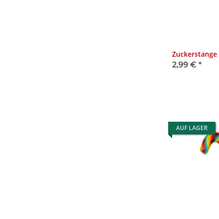
Zuckerstange
2,99 €
*
AUF LAGER