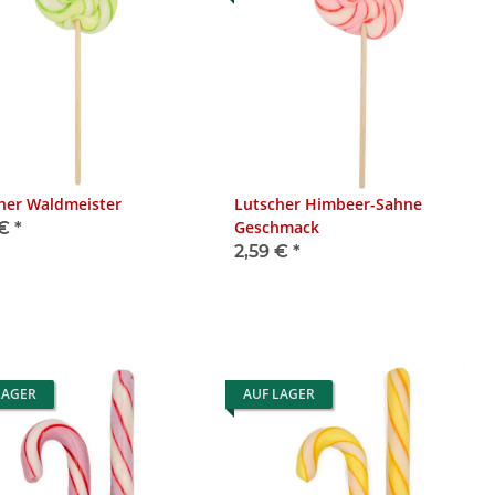
her Waldmeister
Lutscher Himbeer-Sahne
Geschmack
 €
*
2,59 €
*
LAGER
AUF LAGER