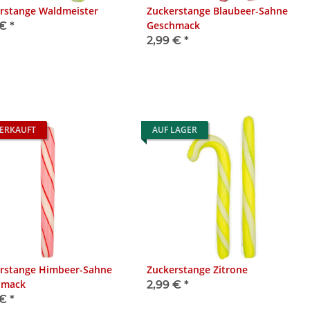
rstange Waldmeister
Zuckerstange Blaubeer-Sahne
Geschmack
 €
*
2,99 €
*
ERKAUFT
AUF LAGER
rstange Himbeer-Sahne
Zuckerstange Zitrone
hmack
2,99 €
*
 €
*