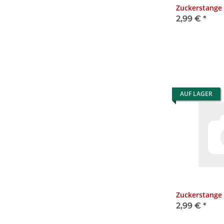
Zuckerstange 
2,99 €
*
AUF LAGER
Zuckerstange
2,99 €
*