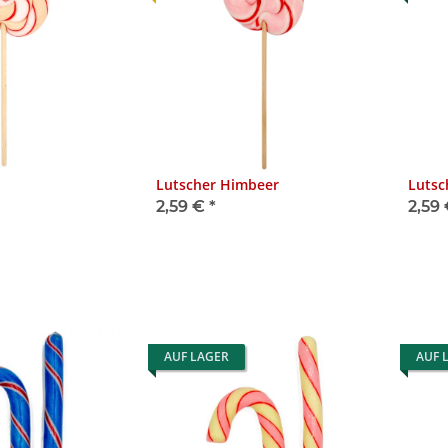
Lutscher Himbeer
Lutsc
2,59 €
*
2,59
AUF LAGER
AUF 