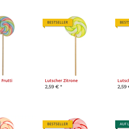
BESTSELLER
BEST
 Frutti
Lutscher Zitrone
Lutsc
2,59 €
*
2,59
BESTSELLER
AUF 