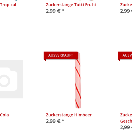
Tropical
Zuckerstange Tutti Frutti
Zucke
2,99 €
*
2,99
AUSVERKAUFT
AUSV
 Cola
Zuckerstange Himbeer
Zucke
Gesc
2,99 €
*
2,99