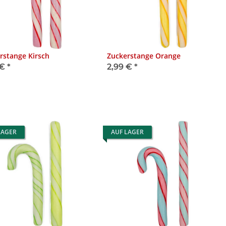
rstange Kirsch
Zuckerstange Orange
 €
*
2,99 €
*
LAGER
AUF LAGER